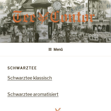
Zum
Inhalt
springen
seit 1991 in Leipzig
Menü
SCHWARZTEE
Schwarztee klassisch
Schwarztee aromatisiert